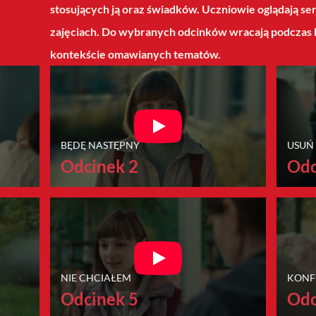
stosujących ją oraz świadków. Uczniowie oglądają ser
zajęciach. Do wybranych odcinków wracają podczas kol
kontekście omawianych tematów.
BĘDĘ NASTĘPNY
USUŃ
Odcinek 2
Odc
NIE CHCIAŁEM
KONF
Odcinek 5
Odc