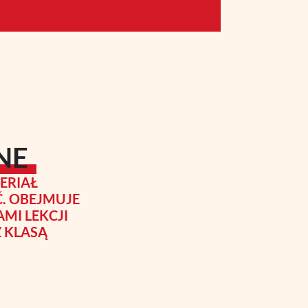
NE
ERIAŁ
. OBEJMUJE
MI LEKCJI
 KLASĄ