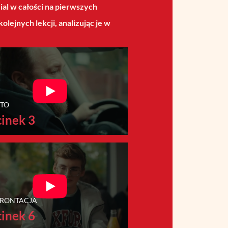
ial w całości na pierwszych
ejnych lekcji, analizując je w
 TO
inek 3
RONTACJA
inek 6