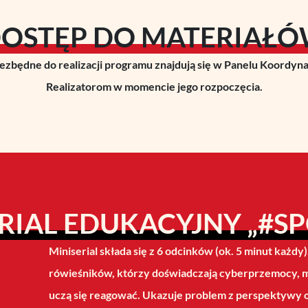
OSTĘP DO MATERIAŁ
ezbędne do realizacji programu znajdują się w Panelu Koordyn
Realizatorom w momencie jego rozpoczęcia.
RIAL EDUKACYJNY „#S
Miniserial składa się z 6 odcinków (ok. 5 minut każdy
rówieśników, którzy doświadczają cyberprzemocy, mi
uczą się reagować. Ukazuje problem z perspektywy 