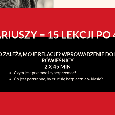
RIUSZY = 15 LEKCJI PO
GO ZALEŻĄ MOJE RELACJE? WPROWADZENIE D
RÓWIEŚNICY
2 X 45 MIN
Czym jest przemoc i cyberprzemoc?
Co jest potrzebne, by czuć się bezpiecznie w klasie?