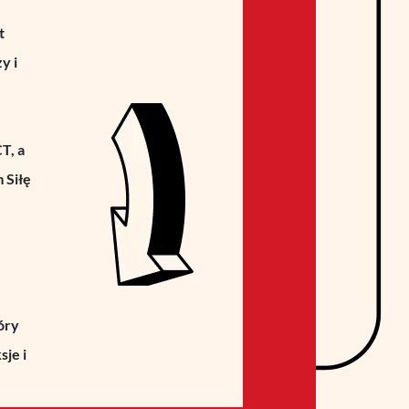
t
y i
T, a
 Siłę
óry
sje i