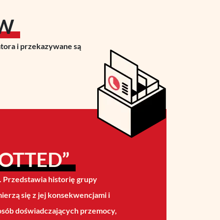
ÓW
atora i przekazywane są
POTTED”
). Przedstawia historię grupy
erzą się z jej konsekwencjami i
osób doświadczających przemocy,